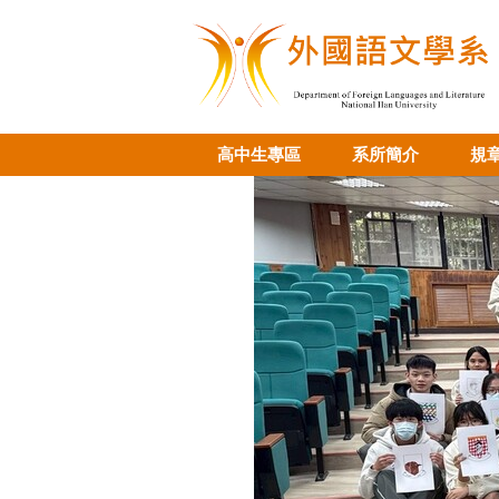
跳
到
主
要
內
容
高中生專區
系所簡介
規
區