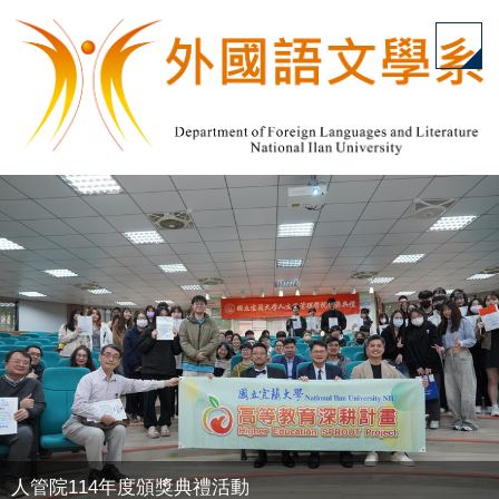
跳
到
主
要
內
容
區
人管院114年度頒獎典禮活動